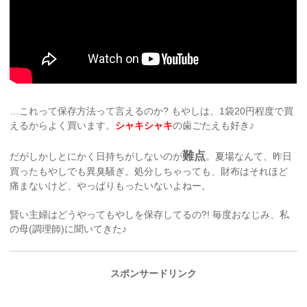
…これって保存方法って言えるのか? もやしは、1袋20円程度で買
えるからよく買います。
シャキシャキ
の歯ごたえも好き♪
難点
だがしかしとにかく日持ちがしないのが
。夏場なんて、昨日
買ったもやしでも異臭騒ぎ。処分しちゃっても、財布はそれほど
痛まないけど、やっぱりもったいないよねー。
賢い主婦はどうやってもやしを保存してるの?! 毎度おなじみ、私
の母(調理師)に聞いてきた♪
スポンサードリンク