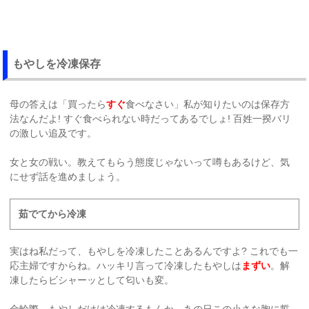
もやしを冷凍保存
母の答えは「買ったら
すぐ
食べなさい」私が知りたいのは保存方
法なんだよ! すぐ食べられない時だってあるでしょ! 百姓一揆バリ
の激しい追及です。
女と女の戦い。教えてもらう態度じゃないって噂もあるけど、気
にせず話を進めましょう。
茹でてから冷凍
実はね私だって、もやしを冷凍したことあるんですよ? これでも一
応主婦ですからね。ハッキリ言って冷凍したもやしは
まずい
。解
凍したらビシャーッとして匂いも変。
金輪際、もやしだけは冷凍するもんか。あの日この小さな胸に誓