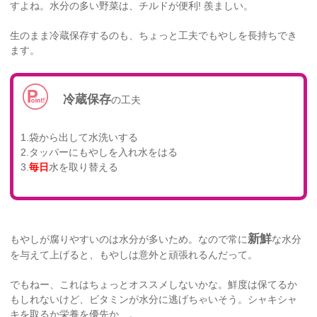
すよね。水分の多い野菜は、チルドが便利! 羨ましい。
生のまま冷蔵保存するのも、ちょっと工夫でもやしを長持ちでき
ます。
冷蔵保存
の工夫
1.袋から出して水洗いする
2.タッパーにもやしを入れ水をはる
3.
毎日
水を取り替える
新鮮
もやしが腐りやすいのは水分が多いため。なので常に
な水分
を与えて上げると、もやしは意外と頑張れるんだって。
でもねー、これはちょっとオススメしないかな。鮮度は保てるか
もしれないけど、ビタミンが水分に逃げちゃいそう。シャキシャ
キを取るか栄養を優先か…。