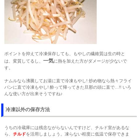
ポイントを抑えて冷凍保存しても、もやしの繊維質は生の時と
一気
は、変質してるし、
に熱を加えた方がダメージが少ないで
す。
ナムルなら沸騰してお湯に直で冷凍もやし! 炒め物なら熱々フライ
パンに直で冷凍もやし! 酔って帰ってきた旦那の頭に直で…!! いろ
んな使い方が出来そうですね♪
冷凍以外の保存方法
うちの冷蔵庫には残念ながらないんですけど、チルド室があるな
ら、
チルド
を活用しましょう。凍らない程度に低温で保存できま