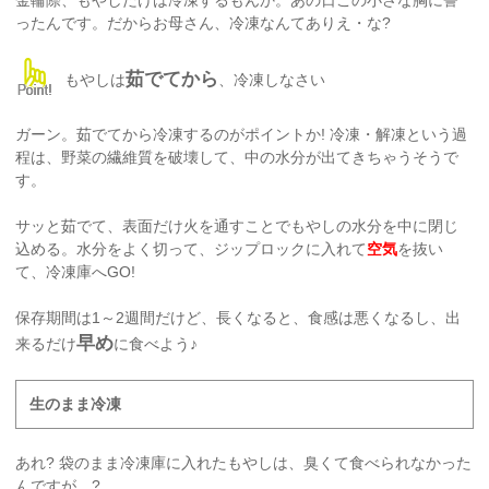
ったんです。だからお母さん、冷凍なんてありえ・な?
茹でてから
もやしは
、冷凍しなさい
ガーン。茹でてから冷凍するのがポイントか! 冷凍・解凍という過
程は、野菜の繊維質を破壊して、中の水分が出てきちゃうそうで
す。
サッと茹でて、表面だけ火を通すことでもやしの水分を中に閉じ
込める。水分をよく切って、ジップロックに入れて
空気
を抜い
て、冷凍庫へGO!
保存期間は1～2週間だけど、長くなると、食感は悪くなるし、出
早め
来るだけ
に食べよう♪
生のまま冷凍
あれ? 袋のまま冷凍庫に入れたもやしは、臭くて食べられなかった
んですが…?