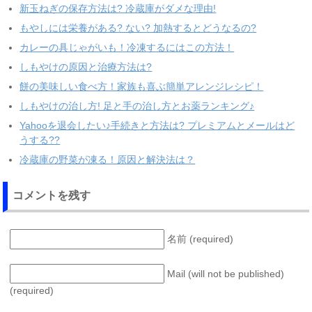
新玉ねぎの保存方法は? 冷蔵庫がダメな理由!
もやしには栄養がある? ない? 加熱するとどうなるの?
カレーの具じゃがいも！冷凍するにはこの方法！
しもやけの原因と治療方法は?
餅の美味しい食べ方！家族も喜ぶ簡単アレンジレシピ！
しもやけの治し方! 足と手の治し方とお薬ランキング♪
Yahooを退会したい♪手続きと方法は? プレミアムとメールはど
うする??
冷蔵庫の野菜が凍る！原因と解決法は？
コメントを残す
名前 (required)
Mail (will not be published)
(required)