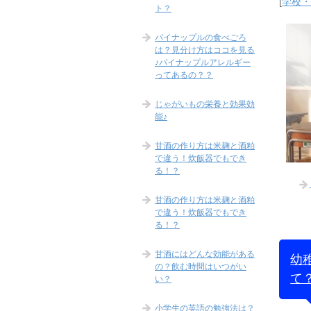
[
学校
ト？
パイナップルの食べごろ
は？見分け方はココを見る
♪パイナップルアレルギー
ってあるの？？
じゃがいもの栄養と効果効
能♪
甘酒の作り方は米麹と酒粕
で違う！炊飯器でもでき
る！？
甘酒の作り方は米麹と酒粕
で違う！炊飯器でもでき
る！？
甘酒にはどんな効能がある
幼
の？飲む時間はいつがい
て
い？
小学生の英語の勉強法は？