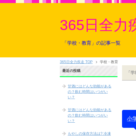
365日全力
「学校・教育」の記事一覧
365日全力疾走 TOP
学校・教育
最近の投稿
「学
甘酒にはどんな効能がある
の？飲む時間はいつがい
い？
甘酒にはどんな効能がある
の？飲む時間はいつがい
小
い？
もやしの保存方法は? 冷凍