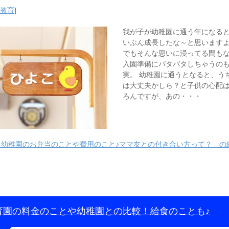
・教育
]
我が子が幼稚園に通う年になる
いぶん成長したな～と思います
でもそんな思いに浸ってる間も
入園準備にバタバタしちゃうの
実。 幼稚園に通うとなると、う
は大丈夫かしら？と子供の心配
ろんですが、あの・・・
「幼稚園のお弁当のことや費用のこと♪ママ友との付き合い方って？」の
育園の料金のことや幼稚園との比較！給食のことも♪