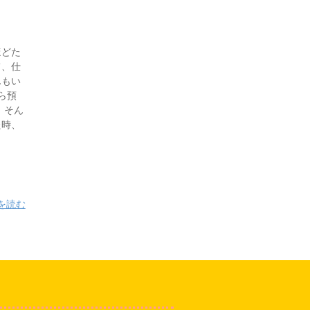
ほどた
て、仕
んもい
ら預
 そん
た時、
を読む