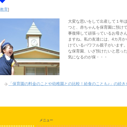
・教育
]
大変な思いをして出産して１年
つと、赤ちゃんを保育園に預け
事復帰して頑張っているお母さ
ますね。私の友達には、4カ月か
けているパワフル親子がいます。
な保育園、いざ預けたいと思っ
気になるのが保・・・
「保育園の料金のことや幼稚園との比較！給食のことも♪」の続き
メニュー