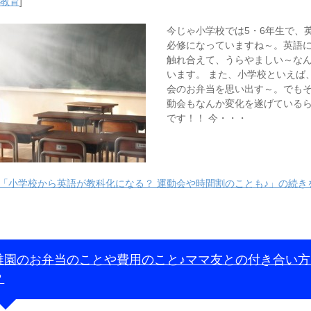
・教育
]
今じゃ小学校では5・6年生で、
必修になっていますね～。英語
触れ合えて、うらやましい～な
います。 また、小学校といえば
会のお弁当を思い出す～。でも
動会もなんか変化を遂げている
です！！ 今・・・
「小学校から英語が教科化になる？ 運動会や時間割のことも♪」の続き
稚園のお弁当のことや費用のこと♪ママ友との付き合い方
？