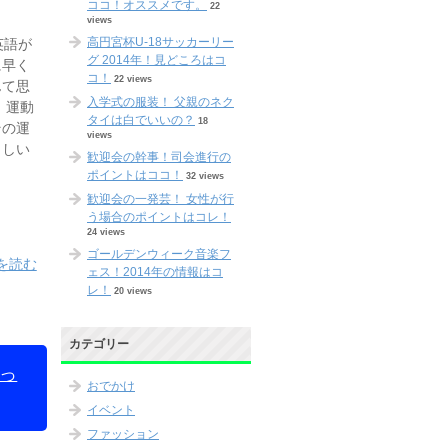
ココ！オススメです。
22
views
高円宮杯U-18サッカーリー
英語が
グ 2014年！見どころはコ
に早く
コ！
22 views
んて思
入学式の服装！ 父親のネク
、運動
タイは白でいいの？
18
その運
views
らしい
歓迎会の幹事！司会進行の
ポイントはココ！
32 views
歓迎会の一発芸！ 女性が行
う場合のポイントはコレ！
24 views
ゴールデンウィーク音楽フ
を読む
ェス！2014年の情報はコ
レ！
20 views
カテゴリー
っ
おでかけ
イベント
ファッション