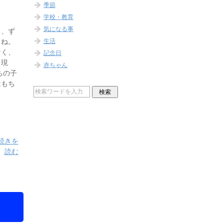
季節
学校・教育
気になる事
と、ず
生活
よね。
なく、
記念日
も現
赤ちゃん
ちの子
はもち
続きを
読む