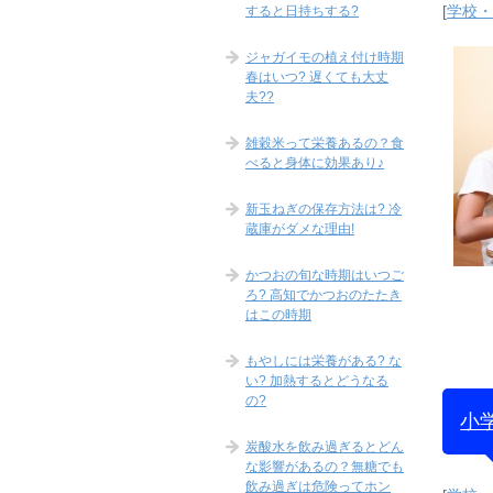
[
学校
すると日持ちする?
ジャガイモの植え付け時期
春はいつ? 遅くても大丈
夫??
雑穀米って栄養あるの？食
べると身体に効果あり♪
新玉ねぎの保存方法は? 冷
蔵庫がダメな理由!
かつおの旬な時期はいつご
ろ? 高知でかつおのたたき
はこの時期
もやしには栄養がある? な
い? 加熱するとどうなる
の?
小
炭酸水を飲み過ぎるとどん
な影響があるの？無糖でも
飲み過ぎは危険ってホン