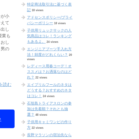
特定商法取引法に基づく表
記
18 views
分が小
アドセンスポリシー/プライ
考えて
バシーポリシー
18 views
い出し
子供用リュックサックの人
授業も
気商品はコレ！ランキング
もあるよ。
、おし
24 views
、男の
エンジニアブーツ手入れ方
法！頻度がどれくらい？
20
views
レディース用春コーデ！オ
ススメは？お洒落なのはど
れ？
22 views
を読む
エイプリルフールのネタは
どうする？おすすめのネタ
はコレ！
24 views
石垣島トライアスロンの参
加は先着順？それとも抽
選？
48 views
♪
子供用キャミワンピの作り
方
22 views
長野マラソンの宿泊先なら