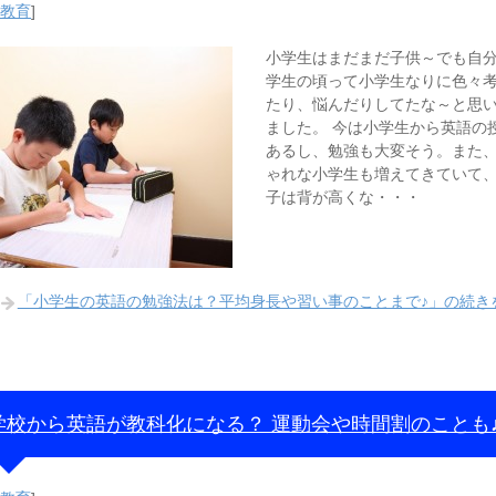
・教育
]
小学生はまだまだ子供～でも自
学生の頃って小学生なりに色々
たり、悩んだりしてたな～と思
ました。 今は小学生から英語の
あるし、勉強も大変そう。また
ゃれな小学生も増えてきていて
子は背が高くな・・・
「小学生の英語の勉強法は？平均身長や習い事のことまで♪」の続き
学校から英語が教科化になる？ 運動会や時間割のことも