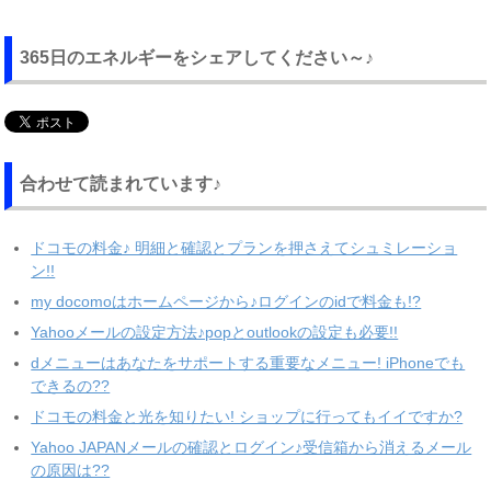
365日のエネルギーをシェアしてください～♪
合わせて読まれています♪
ドコモの料金♪ 明細と確認とプランを押さえてシュミレーショ
ン!!
my docomoはホームページから♪ログインのidで料金も!?
Yahooメールの設定方法♪popとoutlookの設定も必要!!
dメニューはあなたをサポートする重要なメニュー! iPhoneでも
できるの??
ドコモの料金と光を知りたい! ショップに行ってもイイですか?
Yahoo JAPANメールの確認とログイン♪受信箱から消えるメール
の原因は??