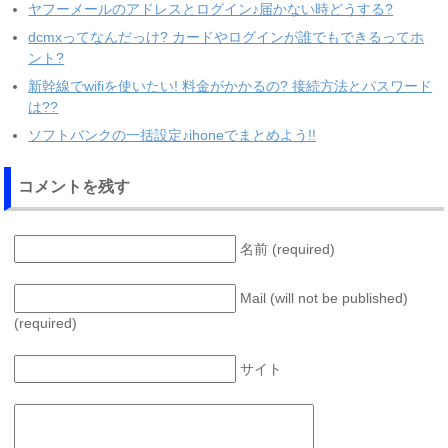
ヤフーメールのアドレスとログイン♪届かない時どうする?
dcmxってなんだっけ? カードやログインが誰でもできるってホ
ント?
新幹線でwifiを使いたい! 料金がかかるの? 接続方法とパスワード
は??
ソフトバンクの一括設定♪ihoneでまとめよう!!
コメントを残す
名前 (required)
Mail (will not be published)
(required)
サイト