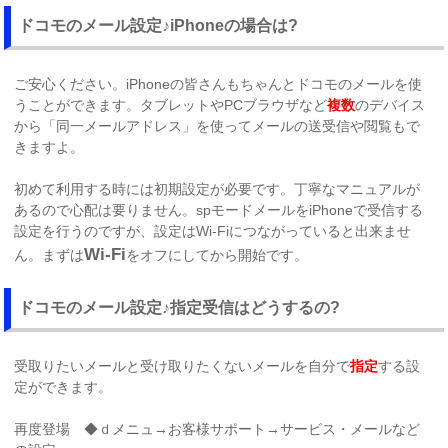
ドコモのメール設定♪iPhoneの場合は?
ご安心ください。iPhoneの皆さんもちゃんとドコモのメールを使
うことができます。タブレットやPCブラウザなど
複数
のデバイス
から「同一メールアドレス」を使ってメールの送受信や閲覧もで
きますよ。
初めて利用する時には初期設定が必要です。丁寧なマニュアルが
あるので心配は要りません。spモードメールをiPhoneで受信する
設定を行うのですが、設定はWi-Fiにつながっていると出来ませ
Wi-Fi
ん。まずは
をオフにしてから開始です。
ドコモのメール設定♪指定受信はどうするの?
受取りたいメールと受け取りたくないメールを自分で
指定
する設
定ができます。
再度登場 ◆ｄメニュ→お客様サポート→サービス・メールなど