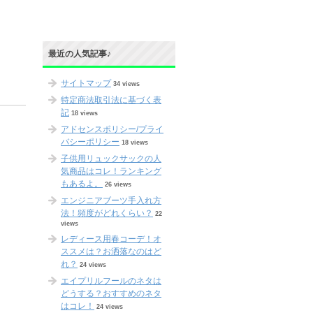
最近の人気記事♪
サイトマップ
34 views
特定商法取引法に基づく表
記
18 views
アドセンスポリシー/プライ
バシーポリシー
18 views
子供用リュックサックの人
気商品はコレ！ランキング
もあるよ。
26 views
エンジニアブーツ手入れ方
法！頻度がどれくらい？
22
views
レディース用春コーデ！オ
ススメは？お洒落なのはど
れ？
24 views
エイプリルフールのネタは
どうする？おすすめのネタ
はコレ！
24 views