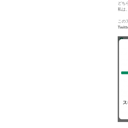
どち
私は
この
Twitt