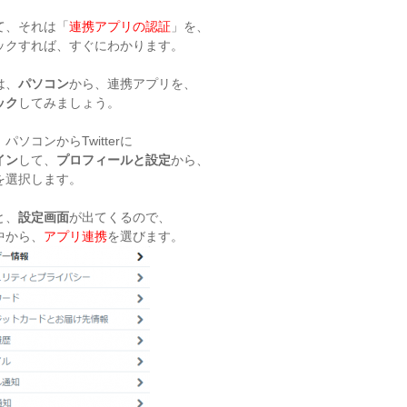
て、それは「
連携アプリの認証
」を、
ックすれば、すぐにわかります。
は、
パソコン
から、連携アプリを、
ック
してみましょう。
パソコンからTwitterに
イン
して、
プロフィールと設定
から、
を選択します。
と、
設定画面
が出てくるので、
中から、
アプリ連携
を選びます。