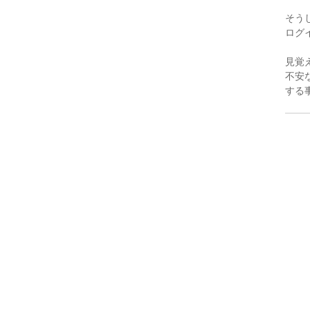
そう
ログ
見覚
不安
する