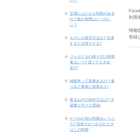
い？
Fac
甘酒にはどんな効能がある
利用者
の？飲む時間はいつがい
い？
情報
登録
もやしの保存方法は? 冷凍
すると日持ちする?
ジャガイモの植え付け時期
春はいつ? 遅くても大丈
夫??
雑穀米って栄養あるの？食
べると身体に効果あり♪
新玉ねぎの保存方法は? 冷
蔵庫がダメな理由!
かつおの旬な時期はいつご
ろ? 高知でかつおのたたき
はこの時期