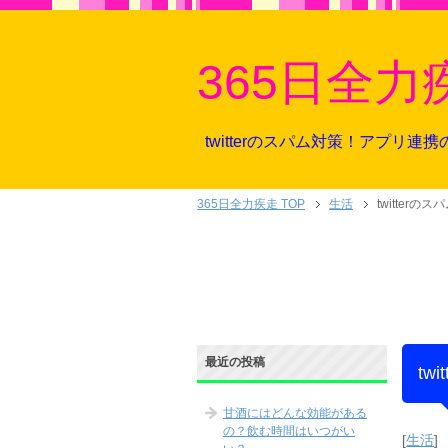
365日全力
twitterのスパム対策！アプリ
365日全力疾走 TOP
生活
twitte
最近の投稿
t
甘酒にはどんな効能がある
の？飲む時間はいつがい
[
生活
]