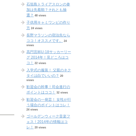
石垣島トライアスロンの参
加は先着順？それとも抽
選？
48 views
子供用キャミワンピの作り
方
24 views
長野マラソンの宿泊先なら
ココ！オススメです。
24
views
高円宮杯U-18サッカーリー
グ 2014年！見どころはコ
コ！
22 views
入学式の服装！ 父親のネク
タイは白でいいの？
20
views
歓迎会の幹事！司会進行の
ポイントはココ！
32 views
歓迎会の一発芸！ 女性が行
う場合のポイントはコレ！
24 views
ゴールデンウィーク音楽フ
ェス！2014年の情報はコ
レ！
20 views