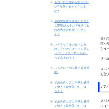
もやしには栄養がある? な
い? 加熱するとどうなる
の?
炭酸水を飲み過ぎるとどん
な影響があるの？無糖でも
飲み過ぎは危険ってホン
ト？
便利な
乗っ
パイナップルの食べごろ
ツイ
は？見分け方はココを見る
♪パイナップルアレルギー
ってあるの？？
その
じゃがいもの栄養と効果効
スパ
能♪
お教
甘酒の作り方は米麹と酒粕
パソ
で違う！炊飯器でもでき
る！？
スパ
甘酒の作り方は米麹と酒粕
ツイ
で違う！炊飯器でもでき