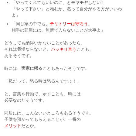
「やってくれてもいいのに、と
モヤモヤ
しない！
『やって下さい』と頼むか、黙って自分がやる方がいいわ
よ」
「同じ家の中でも、
テリトリーは守ろう
。
相手の部屋には、無断で入らないことが大事よ」
どうしても納得いかないことがあったら、
それは我慢ならないと、
ハッキリ言う
ことも、
あるそうです。
時には、
実家に帰る
こともあったそうです。
「私だって、怒る時は怒るんですよ！」
と、言葉や行動で、示すことも、時には
必要なのだそうです。
同居には、こんないいところもあるそうです。
子供を預かってもらえることが、一番の
メリット
だとか。