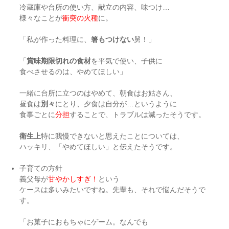
冷蔵庫や台所の使い方、献立の内容、味つけ…
様々なことが
衝突の火種
に。
「私が作った料理に、
箸もつけない
舅！」
「
賞味期限切れの食材
を平気で使い、子供に
食べさせるのは、やめてほしい」
一緒に台所に立つのはやめて、朝食はお姑さん、
昼食は
別々
にとり、夕食は自分が…というように
食事ごとに
分担
することで、トラブルは減ったそうです。
衛生上
特に我慢できないと思えたことについては、
ハッキリ、「やめてほしい」と伝えたそうです。
子育ての方針
義父母が
甘やかしすぎ！
という
ケースは多いみたいですね。先輩も、それで悩んだそうで
す。
「お菓子におもちゃにゲーム。なんでも