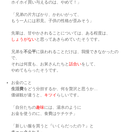
ホイホイ買い与えるのは、やめて！」
「兄弟の片方ばかり、かわいがって、
もう一人には邪見。子供の性格が歪みそう」
先輩は、甘やかされることについては、ある程度は、
しょうがない
と思ってあきらめていたそうです。
兄弟を
不公平
に扱われることだけは、我慢できなかったの
で、
それは何度も、お舅さんたちと
話合い
をして、
やめてもらったそうです。
お金のこと
生活費
をどう分担するか、何を贅沢と思うか…
価値観が違うと、
キツイ
らしいです。
「自分たちの
趣味
には、湯水のように
お金を使うのに、食費はケチケチ」
「新しい服を買うと『いくらだったの？』と
チェック
される」