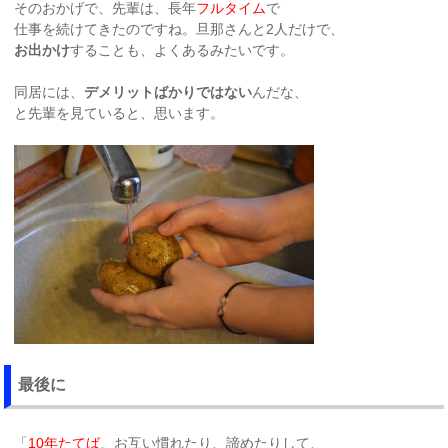
そのおかげで、先輩は、長年
フルタイム
で
仕事を続けてきたのですね。旦那さんと2人だけで、
お出かけ
することも、よくあるみたいです。
同居には、
デメリットばかりではない
んだな、
と先輩を見ていると、思います。
最後に
「
10年たてば
、お互い慣れたり、諦めたりして、