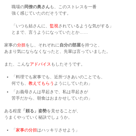
職場の
同僚の奥さん
も、このストレスを一番
強く感じていたのだそうです。
「いつも姑さんに、
監視
されているような気がする」
とまで、言うようになっていたとか……
家事の
分担
をし、それぞれに
自分の部屋
を持つと、
あまり気にならなくなったと、先輩は言っていました。
また、こんな
アドバイス
もしたそうです。
「料理でも家事でも、近所づきあいのことでも、
何でも、
教えてもらう
ようにしていたわ」
「お義母さんは早起きで、私は早起きが
苦手だから、朝食はおまかせしていたの」
ある程度
「頼る」姿勢
を見せることが、
うまくやっていく秘訣でしょうか。
「
家事の分担
はハッキリさせよう」